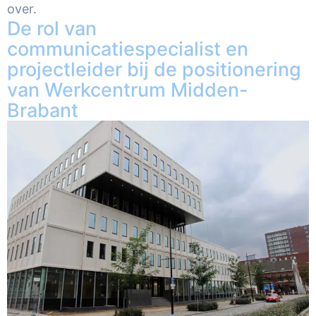
over.
De rol van
communicatiespecialist en
projectleider bij de positionering
van Werkcentrum Midden-
Brabant