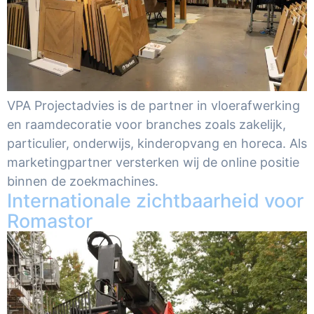
VPA Projectadvies is de partner in vloerafwerking
en raamdecoratie voor branches zoals zakelijk,
particulier, onderwijs, kinderopvang en horeca. Als
marketingpartner versterken wij de online positie
binnen de zoekmachines.
Internationale zichtbaarheid voor
Romastor