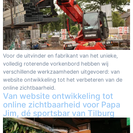
Voor de uitvinder en fabrikant van het unieke,
volledig roterende vorkenbord hebben wij
verschillende werkzaamheden uitgevoerd: van
website ontwikkeling tot het verbeteren van de
online zichtbaarheid.
Van website ontwikkeling tot
online zichtbaarheid voor Papa
Jim, dé sportsbar van Tilburg