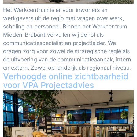
Het Werkcentrum is er voor inwoners en
werkgevers uit de regio met vragen over werk,
scholing en personeel. Binnen het Werkcentrum
Midden-Brabant vervullen wij de rol als
communicatiespecialist en projectleider. We
dragen zorg voor zowel de strategische regie als
de uitvoering van de communicatieaanpak, intern
en extern. Zowel op landelijk als regionaal niveau.
Verhoogde online zichtbaarheid
voor VPA Projectadvies