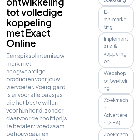
ontwikkeling
tot volledige
E-
mailmarke
koppeling
ting
met Exact
Implement
Online
atie &
koppeling
Een spiksplinternieuw
en
merk met
hoogwaardige
Webshop
producten voor jouw
ontwikkeli
viervoeter. Voergigant
ng
is er voor alle baasjes
Zoekmach
die het beste willen
ine
voor hun hond, zonder
Advertere
daarvoor de hoofdprijs
n (SEA)
te betalen: voedzaam,
betrouwbaar en
Zoekmach