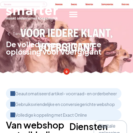
Terug naar cases
De volledige e-commerce
oplossing voor Voergigant
Geautomatiseerd artikel- voorraad- en orderbeheer
Gebruiksvriendelijke en conversiegerichte webshop
Volledige koppeling met Exact Online
Van webshop
Diensten
Digitale
oplossing