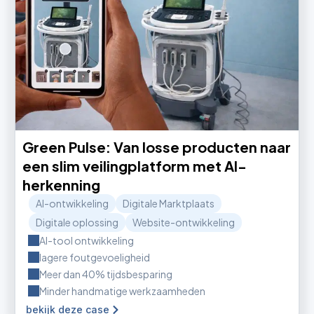
Green Pulse: Van losse producten naar
een slim veilingplatform met AI-
herkenning
AI-ontwikkeling
Digitale Marktplaats
Digitale oplossing
Website-ontwikkeling
AI-tool ontwikkeling
lagere foutgevoeligheid
Meer dan 40% tijdsbesparing
Minder handmatige werkzaamheden
bekijk deze case