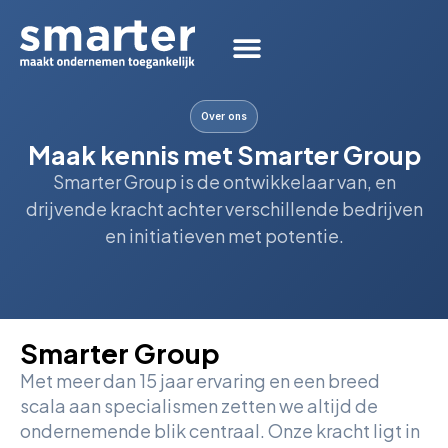
Over ons
Maak kennis met Smarter Group
Smarter Group is de ontwikkelaar van, en
drijvende kracht achter verschillende bedrijven
en initiatieven met potentie.
Smarter Group
Met meer dan 15 jaar ervaring en een breed
scala aan specialismen zetten we altijd de
ondernemende blik centraal. Onze kracht ligt in