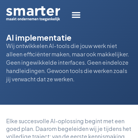
AI implementatie
Wij ontwikkelen AI-tools die jouw werk niet
alleen efficiënter maken, maar ook makkelijker.
Geen ingewikkelde interfaces. Geen eindeloze
handleidingen. Gewoon tools die werken zoals
jij verwacht dat ze werken.
Elke succesvolle AI-oplossing begint met een
goed plan. Daarom begeleiden wij je tijdens het
volledige traject: van de eerste kennismaking