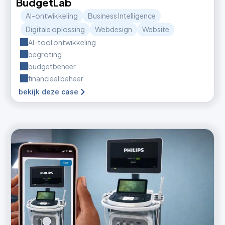
BudgetLab
AI-ontwikkeling
Business Intelligence
Digitale oplossing
Webdesign
Website
AI-tool ontwikkeling
begroting
budgetbeheer
financieel beheer
bekijk deze case