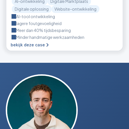
AI-ontwikkeling
Digitale Marktplaats
Digitale oplossing
Website-ontwikkeling
AI-tool ontwikkeling
lagere foutgevoeligheid
Meer dan 40% tijdsbesparing
Minder handmatige werkzaamheden
bekijk deze case