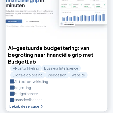
AI-gestuurde budgettering: van
begroting naar financiële grip met
BudgetLab
AI-ontwikkeling
Business Intelligence
Digitale oplossing
Webdesign
Website
AI-tool ontwikkeling
begroting
budgetbeheer
financieel beheer
bekijk deze case