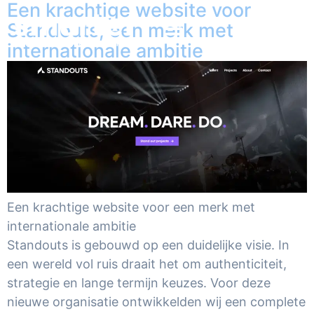
Een krachtige website voor
Standouts, een merk met
internationale ambitie
Een krachtige website voor een merk met
internationale ambitie
Standouts is gebouwd op een duidelijke visie. In
een wereld vol ruis draait het om authenticiteit,
strategie en lange termijn keuzes. Voor deze
nieuwe organisatie ontwikkelden wij een complete