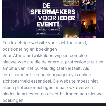
Een krachtige website voor zichtbaarheid,
positionering en boekingen
Voor Affino ontwikkelden wij een complete
nieuwe website die de energie, professionaliteit en
ambitie van het bureau digitaal vertaalt. Als
entertainment- en bookingsagency is online
zichtbaarheid essentieel. De website moest niet
alleen professioneel ogen, maar ook overzicht
bieden in artiesten en direct bijdragen aan nieuwe
boekingen.