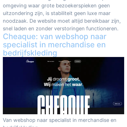
omgeving waar grote bezoekerspieken geen
uitzondering zijn, is stabiliteit geen luxe maar
noodzaak. De website moet altijd bereikbaar zijn,
snel laden en zonder verstoringen functioneren.
Cheaque: van webshop naar
specialist in merchandise en
bedrijfskleding
Van webshop naar specialist in merchandise en