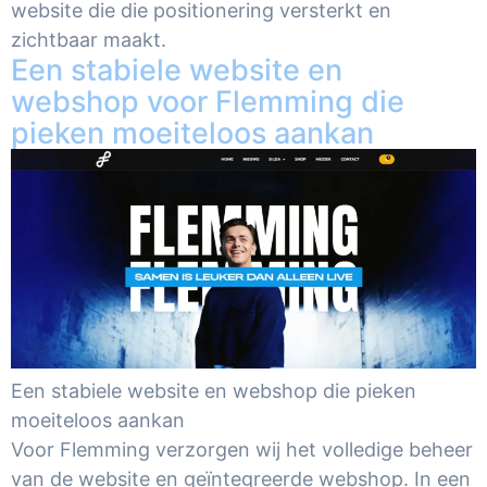
website die die positionering versterkt en
zichtbaar maakt.
Een stabiele website en
webshop voor Flemming die
pieken moeiteloos aankan
Een stabiele website en webshop die pieken
moeiteloos aankan
Voor Flemming verzorgen wij het volledige beheer
van de website en geïntegreerde webshop. In een