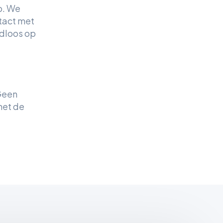
p. We
tact met
adloos op
Geen
met de