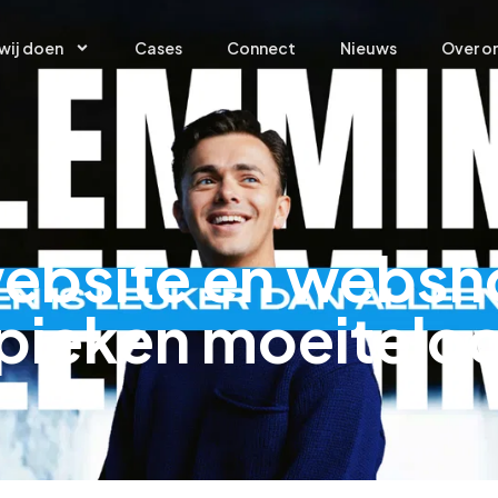
wij doen
Cases
Connect
Nieuws
Over o
wij doen
Cases
Connect
Nieuws
Over o
website en websh
pieken moeitelo