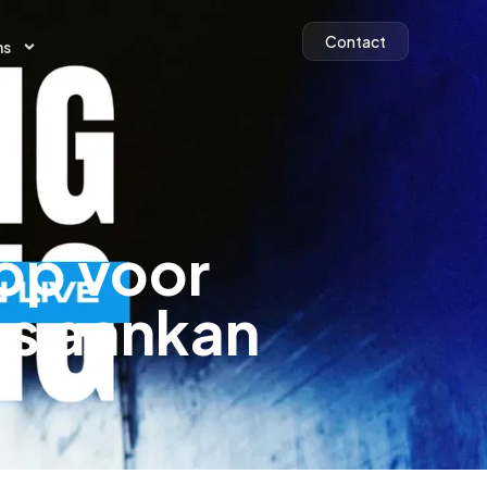
Contact
ns
Contact
ns
op voor
os aankan