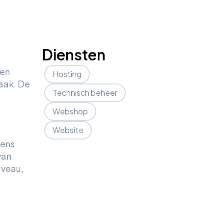
Diensten
een
Hosting
zaak. De
Technisch beheer
Webshop
Website
dens
van
iveau,