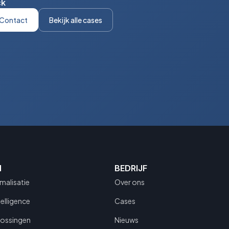
ck
Contact
Bekijk alle cases
N
BEDRIJF
malisatie
Over ons
telligence
Cases
lossingen
Nieuws