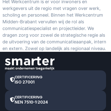
Het Werkcentrum is er voor inwoners en
werkgevers uit de regio met vragen over werk,
scholing en personeel. Binnen het Werkcentrum
Midden-Brabant vervullen wij de rol als
communicatiespecialist en projectleider. We
dragen zorg voor zowel de strategische regie als
de uitvoering van de communicatieaanpak, intern
en extern. Zowel op landelijk als regionaal niveau.
CERTIFICERING
ISO 27001
CERTIFICERING
NEN 7510-1:2024