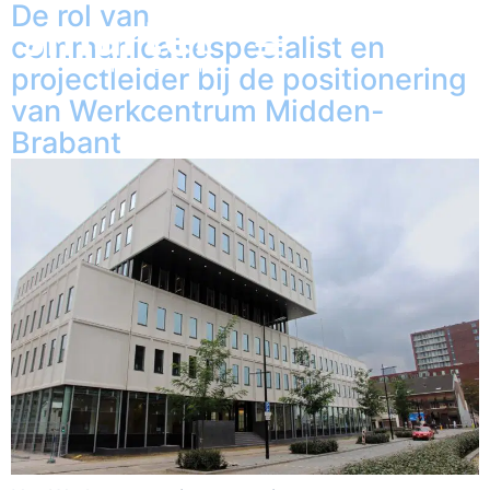
De rol van
communicatiespecialist en
projectleider bij de positionering
van Werkcentrum Midden-
Brabant