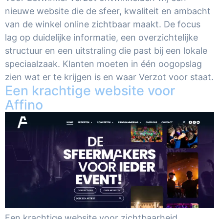
nieuwe website die de sfeer, kwaliteit en ambacht
van de winkel online zichtbaar maakt. De focus
lag op duidelijke informatie, een overzichtelijke
structuur en een uitstraling die past bij een lokale
speciaalzaak. Klanten moeten in één oogopslag
zien wat er te krijgen is en waar Verzot voor staat.
Een krachtige website voor
Affino
Een krachtige website voor zichtbaarheid,