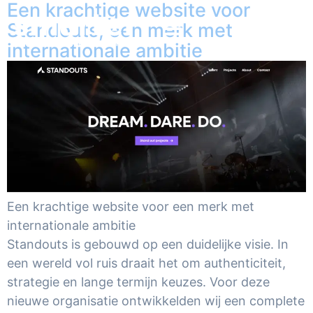
Een krachtige website voor
Standouts, een merk met
internationale ambitie
Een krachtige website voor een merk met
internationale ambitie
Standouts is gebouwd op een duidelijke visie. In
een wereld vol ruis draait het om authenticiteit,
strategie en lange termijn keuzes. Voor deze
nieuwe organisatie ontwikkelden wij een complete