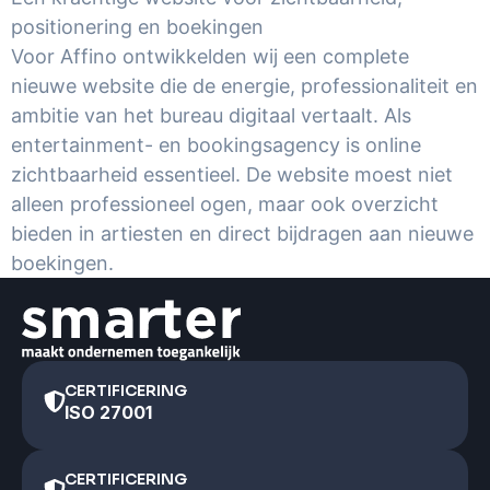
positionering en boekingen
Voor Affino ontwikkelden wij een complete
nieuwe website die de energie, professionaliteit en
ambitie van het bureau digitaal vertaalt. Als
entertainment- en bookingsagency is online
zichtbaarheid essentieel. De website moest niet
alleen professioneel ogen, maar ook overzicht
bieden in artiesten en direct bijdragen aan nieuwe
boekingen.
CERTIFICERING
ISO 27001
CERTIFICERING