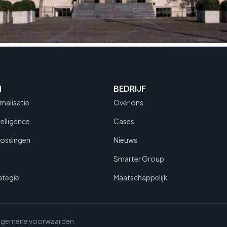
N
BEDRIJF
malisatie
Over ons
telligence
Cases
lossingen
Nieuws
Smarter Group
ategie
Maatschappelijk
lgemene voorwaarden