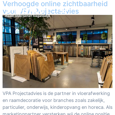
Verhoogde online zichtbaarheid
voor VPA Projectadvies
VPA Projectadvies is de partner in vloerafwerking
en raamdecoratie voor branches zoals zakelijk,
particulier, onderwijs, kinderopvang en horeca. Als
marketingpartner versterken wij de online positie