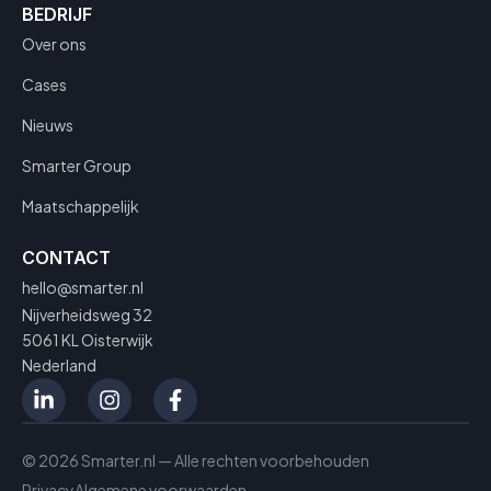
BEDRIJF
Over ons
Cases
Nieuws
Smarter Group
Maatschappelijk
CONTACT
hello@smarter.nl
Nijverheidsweg 32
5061 KL Oisterwijk
Nederland
© 2026 Smarter.nl — Alle rechten voorbehouden
Privacy
Algemene voorwaarden