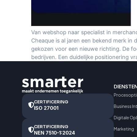
Van webshop naar specialist in merchand
Cheaque is al jaren een bekend merk in 
gekozen voor een nieuwe richting. De foc
bedrijven. Een duidelijke positionering vr
DIENSTE
Procesopti
CERTIFICERING
Business In
ISO 27001
Digitale Op
CERTIFICERING
Marketing
NEN 7510-1:2024