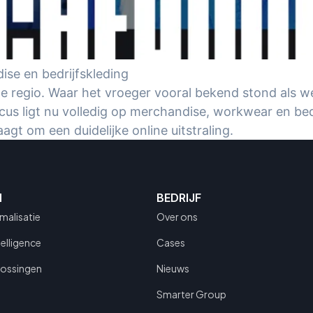
ise en bedrijfskleding
de regio. Waar het vroeger vooral bekend stond als w
us ligt nu volledig op merchandise, workwear en bedri
aagt om een duidelijke online uitstraling.
N
BEDRIJF
malisatie
Over ons
telligence
Cases
lossingen
Nieuws
Smarter Group