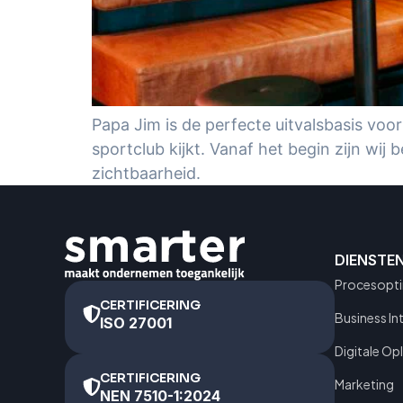
Papa Jim is de perfecte uitvalsbasis voor
sportclub kijkt. Vanaf het begin zijn wij
zichtbaarheid.
DIENSTE
Procesopti
CERTIFICERING
Business In
ISO 27001
Digitale Op
CERTIFICERING
Marketing
NEN 7510-1:2024