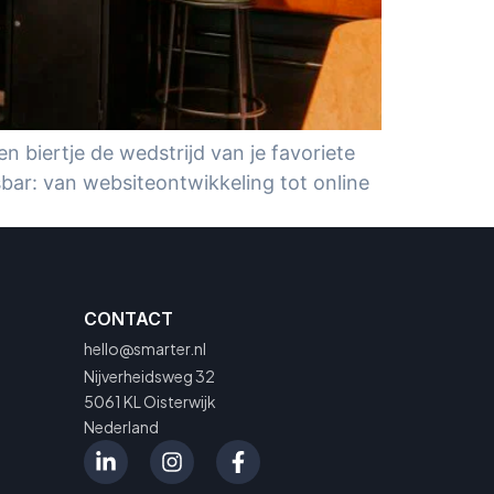
n biertje de wedstrijd van je favoriete
tsbar: van websiteontwikkeling tot online
CONTACT
hello@smarter.nl
Nijverheidsweg 32
5061 KL Oisterwijk
Nederland