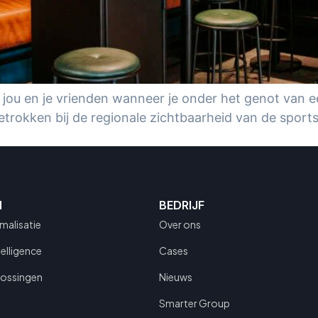
 jou en je vrienden wanneer je onder het genot van ee
 betrokken bij de regionale zichtbaarheid van de spor
N
BEDRIJF
malisatie
Over ons
telligence
Cases
lossingen
Nieuws
Smarter Group