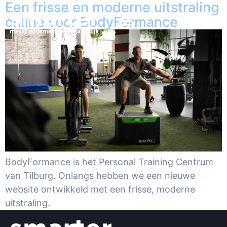
Een frisse en moderne uitstraling
online voor BodyFormance
BodyFormance is het Personal Training Centrum
van Tilburg. Onlangs hebben we een nieuwe
website ontwikkeld met een frisse, moderne
uitstraling.