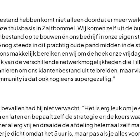
estand hebben komt niet alleen doordat er meer werk 
ze thuisbasis in Zaltbommel. Wij komen zelf uit de buu
nbestand op te bouwen én ons bedrijf in onze eigen sta
 we nog steeds in dit prachtig oude pand midden in de s
 ons makkelijk bereiken en wij om de hoek onze vrijd
 van de verschillende netwerkmogelijkheden die Til
ieren om ons klantenbestand uit te breiden, maar via
mmunity is dat ook nog eens supergezellig.”
bevallen had hij niet verwacht. “Het is erg leuk om je 
n en laten en bepaalt zelf de strategie en de koers waa
r al erg vrij en draaide de afdeling helemaal zelf maa
er je dicht omdat het 5 uur is, maar pas als je alles vo