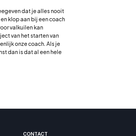
egeven dat je alles nooit
en klop aan bij een coach
oor valkuilen kan
ect van het starten van
lijk onze coach. Als je
st dan is dat al een hele
CONTACT