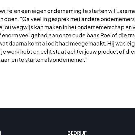
wijfelen een eigen onderneming te starten wil Lars me
en doen. “Ga veel in gesprek met andere ondernemers 
e jou wegwijs kan maken in het ondernemerschap en v
enorm veel gehad aan onze oude baas Roelof die traj
at daarna komt al ooit had meegemaakt. Hij was eigen
je werk hebt en echt staat achter jouw product of dien
aan en te starten als ondernemer.”
N
BEDRIJF