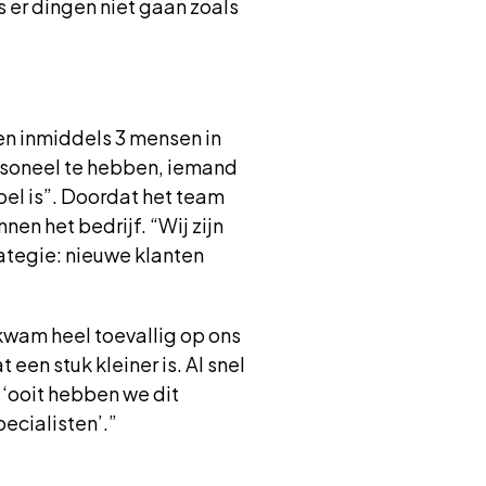
ls er dingen niet gaan zoals
en inmiddels 3 mensen in
ersoneel te hebben, iemand
el is”. Doordat het team
nen het bedrijf. “Wij zijn
ategie: nieuwe klanten
kwam heel toevallig op ons
een stuk kleiner is. Al snel
 ‘ooit hebben we dit
ecialisten’.”