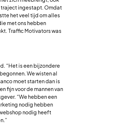
d traject ingestapt. Omdat
te het veel tijd om alles
 die met ons hebben
t. Traffic Motivators was
. “Het is een bijzondere
n begonnen. We wisten al
lanco moet starten dan is
een fijn voor de mannen van
erkgever. “We hebben een
marketing nodig hebben
e webshop nodig heeft
en.”