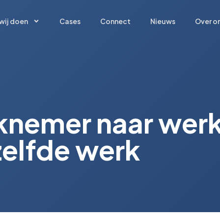
wij doen
Cases
Connect
Nieuws
Over o
wij doen
Cases
Connect
Nieuws
Over o
knemer naar wer
zelfde werk