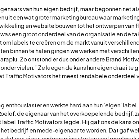
 eigenaars van hun eigen bedrijf, maar begonnen net a
en uit een wat groter marketingbureau waar marketin
twikkeling en website bouwen tot het ontwerpen van 
was een groot onderdeel van de organisatie en de tak
t om labels te creëren om de markt vanuit verschillen
en binnen te halen gingen we werken met verschille
 paraplu. Zo ontstond er dus onder andere Brand Motiv
j onder vielen.” Ze kregen de kans hun eigen draai te 
at Traffic Motivators het meest rendabele onderdeel v
enthousiaster en werkte hard aan hun ‘eigen’ label. E
lof, de eigenaar van het overkoepelende bedrijf, za
 label Traffic Motivators legde. Hij gaf ons de kans 
an het bedrijf en mede-eigenaar te worden. Dat gaf we
an dat een eigen onderneming starten veel regelwerk