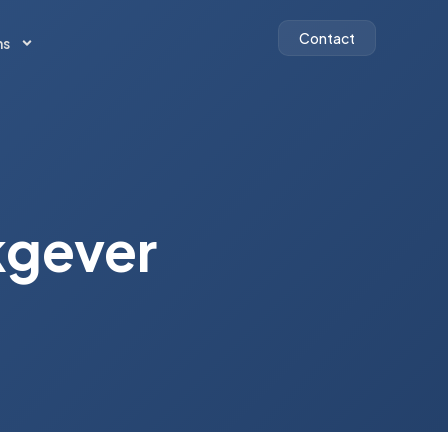
Contact
ns
Contact
ns
kgever