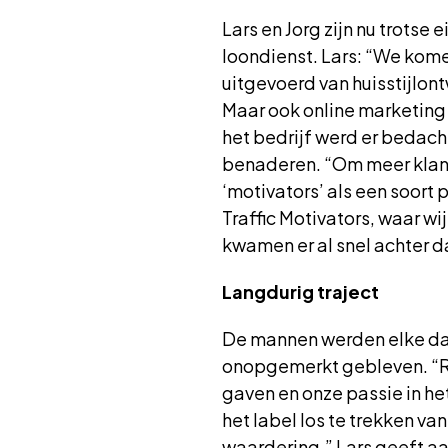
Lars en Jorg zijn nu trotse
loondienst. Lars: “We kom
uitgevoerd van huisstijlon
Maar ook online marketing 
het bedrijf werd er bedach
benaderen. “Om meer klant
‘motivators’ als een soort
Traffic Motivators, waar wi
kwamen er al snel achter d
Langdurig traject
De mannen werden elke dag 
onopgemerkt gebleven. “Roe
gaven en onze passie in het
het label los te trekken v
waardering.” Lars geeft a