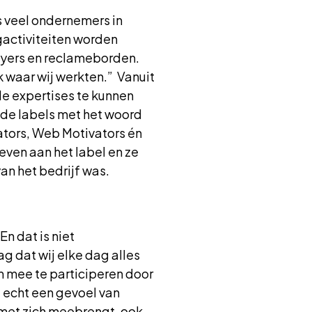
ls veel ondernemers in
gactiviteiten worden
flyers en reclameborden.
 waar wij werkten.” Vanuit
de expertises te kunnen
nde labels met het woord
ators, Web Motivators én
geven aan het label en ze
an het bedrijf was.
n dat is niet
g dat wij elke dag alles
om mee te participeren door
l echt een gevoel van
 met zich meebrengt, ook