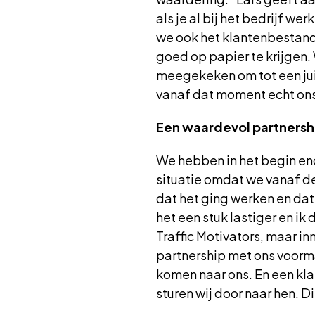
als je al bij het bedrijf w
we ook het klantenbestand 
goed op papier te krijgen
meegekeken om tot een juis
vanaf dat moment echt ons 
Een waardevol partnersh
We hebben in het begin en
situatie omdat we vanaf de
dat het ging werken en dat
het een stuk lastiger en ik
Traffic Motivators, maar i
partnership met ons voorma
komen naar ons. En een kl
sturen wij door naar hen. D