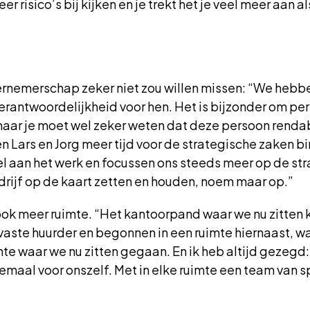
 risico’s bij kijken en je trekt het je veel meer aan a
ndernemerschap zeker niet zou willen missen: “We hebb
erantwoordelijkheid voor hen. Het is bijzonder om p
maar je moet wel zeker weten dat deze persoon rendab
 Lars en Jorg meer tijd voor de strategische zaken bin
l aan het werk en focussen ons steeds meer op de str
rijf op de kaart zetten en houden, noem maar op.”
ok meer ruimte. “Het kantoorpand waar we nu zitten 
 vaste huurder en begonnen in een ruimte hiernaast, wat 
mte waar we nu zitten gegaan. En ik heb altijd gezegd:
maal voor onszelf. Met in elke ruimte een team van sp