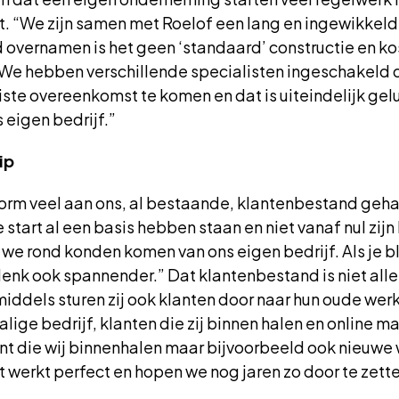
erkt. “We zijn samen met Roelof een lang en ingewikkel
overnamen is het geen ‘standaard’ constructie en kost
. We hebben verschillende specialisten ingeschakeld
te overeenkomst te komen en dat is uiteindelijk geluk
eigen bedrijf.”
ip
orm veel aan ons, al bestaande, klantenbestand gehad
 start al een basis hebben staan en niet vanaf nul zij
 we rond konden komen van ons eigen bedrijf. Als je b
 denk ook spannender.” Dat klantenbestand is niet all
nmiddels sturen zij ook klanten door naar hun oude w
lige bedrijf, klanten die zij binnen halen en online 
ant die wij binnenhalen maar bijvoorbeeld ook nieuw
it werkt perfect en hopen we nog jaren zo door te zett