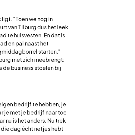
ligt. “Toen we nog in
rt van Tilburg dus het leek
d te huisvesten. En dat is
tad en pal naast het
agmiddagborrel starten.”
burg met zich meebrengt:
 de business stoelen bij
eigen bedrijf te hebben, je
r je met je bedrijf naar toe
r nu is het anders. Nu trek
or die dag écht netjes hebt