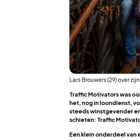
Lars Brouwers (29) over zij
Traffic Motivators was ooi
het, nog in loondienst, v
steeds winstgevender en 
schieten: Traffic Motivat
Een klein onderdeel van 