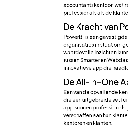
accountantskantoor, wat re
professionals als de klante
De Kracht van P
PowerBI is een gevestigde 
organisaties in staat om g
waardevolle inzichten ku
tussen Smarter en Webdash
innovatieve app die naadl
De All-in-One 
Een van de opvallende ke
die een uitgebreide set fu
app kunnen professionals 
verschaffen aan hun klante
kantoren en klanten.