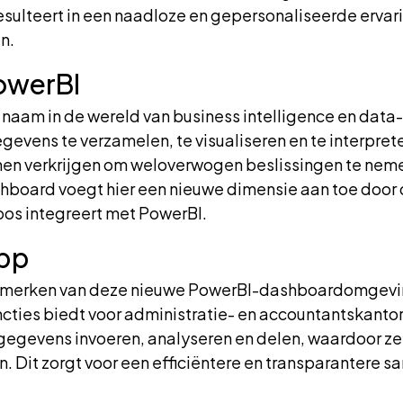
sulteert in een naadloze en gepersonaliseerde ervar
n.
owerBI
naam in de wereld van business intelligence en data-
egevens te verzamelen, te visualiseren en te interpre
nnen verkrijgen om weloverwogen beslissingen te ne
board voegt hier een nieuwe dimensie aan toe door 
oos integreert met PowerBI.
App
nmerken van deze nieuwe PowerBI-dashboardomgevin
ncties biedt voor administratie- en accountantskantor
gegevens invoeren, analyseren en delen, waardoor ze 
n. Dit zorgt voor een efficiëntere en transparantere 