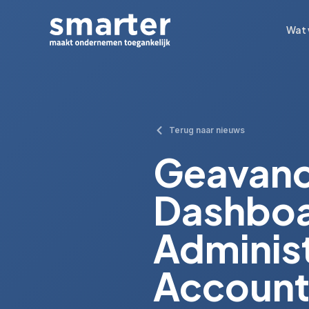
Wat 
Wat 
Terug naar nieuws
Geavanc
Dashboa
Administ
Account