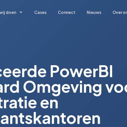
wij doen
Cases
Connect
Nieuws
Over o
wij doen
Cases
Connect
Nieuws
Over o
eerde PowerBI
rd Omgeving vo
ratie en
antskantoren