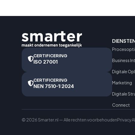
DIENSTE
Procesopti
CERTIFICERING
Business In
ISO 27001
Digitale Op
CERTIFICERING
Marketing
NEN 7510-1:2024
Digitale Str
Connect
© 2026 Smarter.nl — Alle rechten voorbehouden
Privacy
A