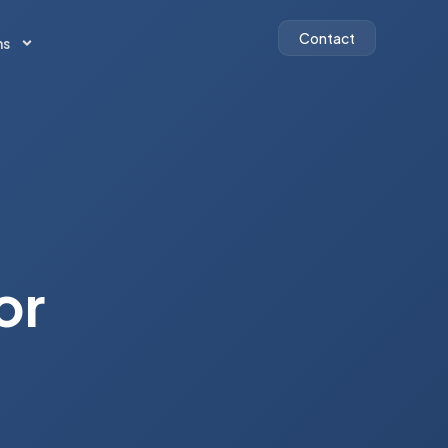
Contact
ns
Contact
ns
or