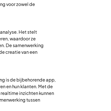
ing voor zowel de
analyse. Het stelt
teren, waardoor ze
men. De samenwerking
de creatie van een
g is de bijbehorende app,
en en hun klanten. Met de
realtime inzichten kunnen
samenwerking tussen