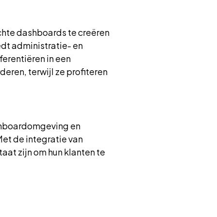
chte dashboards te creëren
edt administratie- en
ferentiëren in een
eren, terwijl ze profiteren
shboardomgeving en
Met de integratie van
taat zijn om hun klanten te