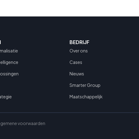
N
BEDRIJF
malisatie
Over ons
telligence
Cases
lossingen
Nieuws
Smarter Group
ategie
Maatschappelijk
lgemene voorwaarden