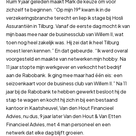
Ruim 9 jaar geleden maakt Mark de keuze om voor
e
zichzelf te beginnen. “Op mijn 19
kwam ik in de
verzekeringsbranche terecht en liep ik stage bij Hosli
Assurantiën in Tilburg. Vanaf de eerste dag mocht ik van
mijn baas mee naar de businessclub van Willem II, wat
toen nog heel zakelijk was. Hij zei dat ik heel Tilburg
moest leren kennen.” En dat gebeurde. “Ik werd overal
voorgesteld en maakte van netwerken mijn hobby. Na
11 jaar stopte mijn werkgever en verkocht het bedrijf
aan de Rabobank. Ik ging mee maar had één eis: een
seizoenkaart voor de business club van Willem II.” Na 11
jaar bij de Rabobank te hebben gewerkt besloot hij de
stap te wagen en kocht hij zich in bij een bestaand
kantoor in Kaatsheuvel, Van den Hout Financieel
Advies, nu dus, 9 jaar later Van den Hout & Van Etten
Financieel Advies, met 4 man personeel en een
netwerk dat elke dag blijft groeien.