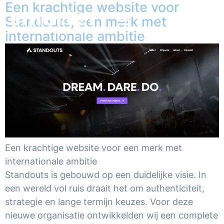
Een krachtige website voor
Standouts, een merk met
internationale ambitie
Een krachtige website voor een merk met
internationale ambitie
Standouts is gebouwd op een duidelijke visie. In
een wereld vol ruis draait het om authenticiteit,
strategie en lange termijn keuzes. Voor deze
nieuwe organisatie ontwikkelden wij een complete