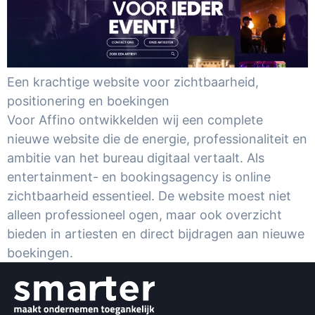
Een krachtige website voor zichtbaarheid,
positionering en boekingen
Voor Affino ontwikkelden wij een complete
nieuwe website die de energie, professionaliteit en
ambitie van het bureau digitaal vertaalt. Als
entertainment- en bookingsagency is online
zichtbaarheid essentieel. De website moest niet
alleen professioneel ogen, maar ook overzicht
bieden in artiesten en direct bijdragen aan nieuwe
boekingen.