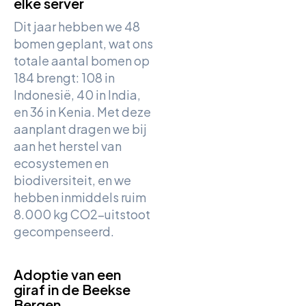
elke server
Dit jaar hebben we 48
bomen geplant, wat ons
totale aantal bomen op
184 brengt: 108 in
Indonesië, 40 in India,
en 36 in Kenia. Met deze
aanplant dragen we bij
aan het herstel van
ecosystemen en
biodiversiteit, en we
hebben inmiddels ruim
8.000 kg CO2-uitstoot
gecompenseerd.
Adoptie van een
giraf in de Beekse
Bergen