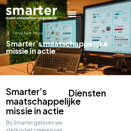
Terug naar cases
Smarter’s maatschappelijke
missie in actie
Smarter’s
Diensten
maatschappelijke
missie in actie
Bij Smarter geloven we
sterk in het creëren van