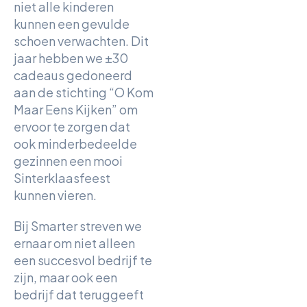
niet alle kinderen
kunnen een gevulde
schoen verwachten. Dit
jaar hebben we ±30
cadeaus gedoneerd
aan de stichting “O Kom
Maar Eens Kijken” om
ervoor te zorgen dat
ook minderbedeelde
gezinnen een mooi
Sinterklaasfeest
kunnen vieren.
Bij Smarter streven we
ernaar om niet alleen
een succesvol bedrijf te
zijn, maar ook een
bedrijf dat teruggeeft