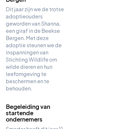
Dit jaar zijn we de trotse
adoptieouders
geworden van Shanna,
een giraf in de Beekse
Bergen. Met deze
adoptie steunen we de
inspanningen van
Stichting Wildlife om
wilde dieren en hun
leefomgeving te
beschermen en te
behouden.
Begeleiding van
startende
ondernemers
Smarter heeft dit jaar 11