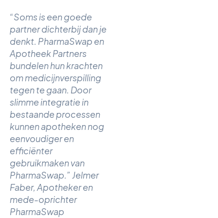
“Soms is een goede
partner dichterbij dan je
denkt. PharmaSwap en
Apotheek Partners
bundelen hun krachten
om medicijnverspilling
tegen te gaan. Door
slimme integratie in
bestaande processen
kunnen apotheken nog
eenvoudiger en
efficiënter
gebruikmaken van
PharmaSwap.” Jelmer
Faber, Apotheker en
mede-oprichter
PharmaSwap