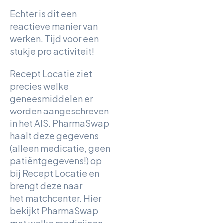
Echter is dit een
reactieve manier van
werken. Tijd voor een
stukje pro activiteit!
Recept Locatie ziet
precies welke
geneesmiddelen er
worden aangeschreven
in het AIS. PharmaSwap
haalt deze gegevens
(alleen medicatie, geen
patiëntgegevens!) op
bij Recept Locatie en
brengt deze naar
het matchcenter. Hier
bekijkt PharmaSwap
met welke medicijnen