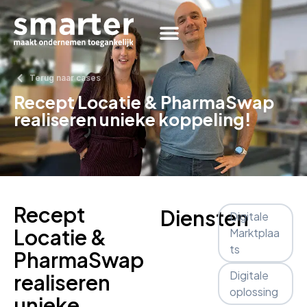
Terug naar cases
Recept Locatie & PharmaSwap
realiseren unieke koppeling!
Recept
Diensten
Digitale
Locatie &
Marktplaa
ts
PharmaSwap
Digitale
realiseren
oplossing
unieke