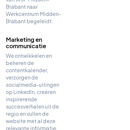
Brabant naar
Werkcentrum Midden-
Brabant begeleidt.
Marketing en
communicatie
We ontwikkelen en
beheren de
contentkalender,
verzorgen de
socialmedia-uitingen
op LinkedIn, creëren
inspirerende
succesverhalen uit de
regio en vullen de
website met al deze
relevante informatie.