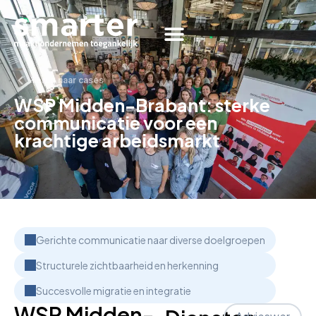
Terug naar cases
WSP Midden-Brabant: sterke
communicatie voor een
krachtige arbeidsmarkt
Gerichte communicatie naar diverse doelgroepen
Structurele zichtbaarheid en herkenning
Succesvolle migratie en integratie
WSP Midden-