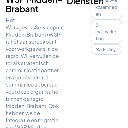
Diensten
Advieswer
Brabant
kzaamhed
en
Het
E-
WerkgeversServicepunt
mailmarke
Midden-Brabant (WSP)
ting
is hét aanspreekpunt
voor werkgevers in de
Marketing
regio. Wij vervullen de
rol als strategisch
communicatiepartner
en zijn uitvoerend
communicatiebureau
voor deze organisatie
binnen de regio
Midden-Brabant. Ook
hebben we de
integratie en migratie
van WSP Midden-