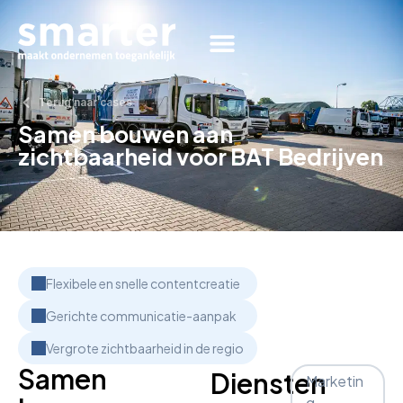
Terug naar cases
Samen bouwen aan
zichtbaarheid voor BAT Bedrijven
Flexibele en snelle contentcreatie
Gerichte communicatie-aanpak
Vergrote zichtbaarheid in de regio
Samen
Diensten
Marketin
g