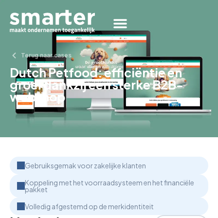
Terug naar cases
Dutch Petfood: efficiëntie en
groei dankzij een sterke B2B-
webshop
Gebruiksgemak voor zakelijke klanten
Koppeling met het voorraadsysteem en het financiële
pakket
Volledig afgestemd op de merkidentiteit