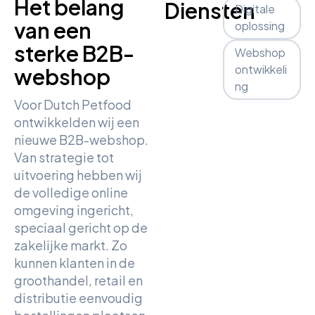
Het belang
Diensten
Digitale
van een
oplossing
sterke B2B-
Webshop
ontwikkeli
webshop
ng
Voor Dutch Petfood
ontwikkelden wij een
nieuwe B2B-webshop.
Van strategie tot
uitvoering hebben wij
de volledige online
omgeving ingericht,
speciaal gericht op de
zakelijke markt. Zo
kunnen klanten in de
groothandel, retail en
distributie eenvoudig